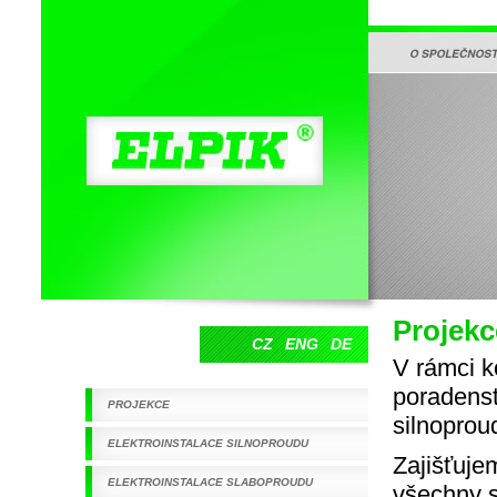
O SPOLEČNOSTI
Elpik s.r.o.
Projekc
CZ
ENG
DE
V rámci k
poradenstv
PROJEKCE
silnoprou
ELEKTROINSTALACE SILNOPROUDU
Zajišťuje
ELEKTROINSTALACE SLABOPROUDU
všechny s