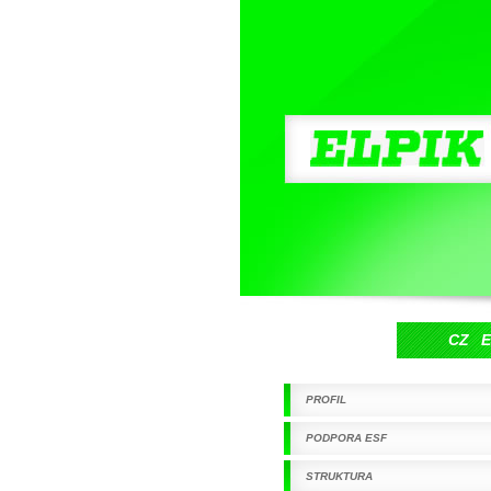
Elpik s.r.o.
CZ
PROFIL
PODPORA ESF
STRUKTURA