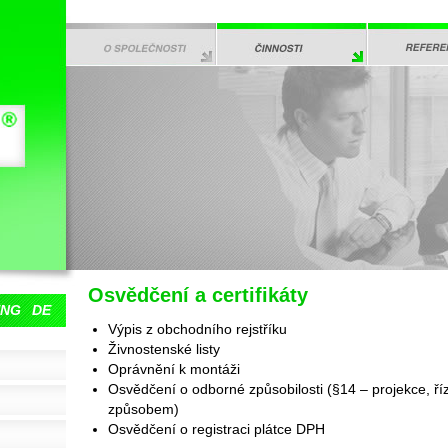
O SPOLEČNOSTI
ČINNOSTI
REFERENC
Osvědčení a certifikáty
ENG
DE
Výpis z obchodního rejstříku
Živnostenské listy
Oprávnění k montáži
Osvědčení o odborné způsobilosti (§14 – projekce, ř
způsobem)
Osvědčení o registraci plátce DPH