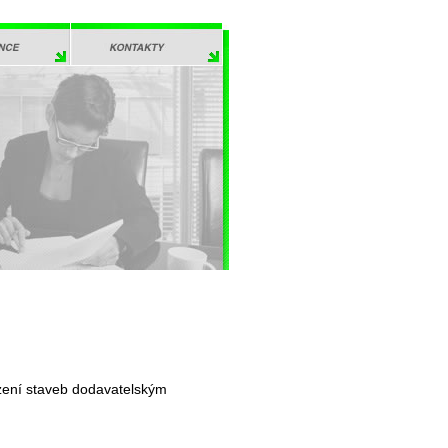
E
KONTAKTY
ízení staveb dodavatelským